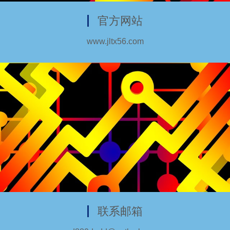
官方网站
www.jltx56.com
联系邮箱