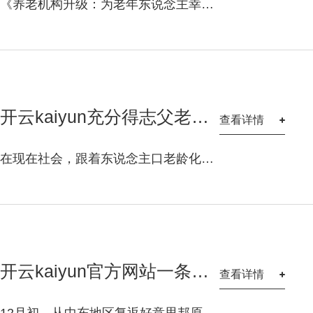
《养老机构升级：为老年东说念主幸福晚年助力》 嘿，一又友！你知说念现时养老机构的变化有多大吗？政府关联词把老年东说念主相连照护劳动需求放在了心上，正全力优化床位结构呢。多样优惠扶抓计谋就像实时雨一样纷纷落下，皆是为了鼓舞护士型床位的成立。这护士型床位就像是挑升为老东说念主们打造的状态小窝，内部的尺度开辟皆是按照老年东说念主的体格特质和需求来配备的。住在有护士型床位的养老机构里，老东说念主们能享受到超专科的照护劳动。护士员们皆历程专科培训，他们知说念怎么护士老东说念主的饮食，怎么匡助老东说念主进
开云kaiyun充分得志父老的酷爱酷爱醉心与应答需求-ky体育app最新版下载
查看详情
在现在社会，跟着东说念主口老龄化程度的加快，养老问题成为东说念主们日益关心的焦点。如何为老年东说念主打造一个酣畅、安全、宽裕活力且能得志多元需求的养老环境，是所有这个词这个词社会共同靠近的进攻课题。中国东说念主寿，凭借其浑厚的实力与真切的社会包袱感，积极投身养老产业，全心布局世界多个城市的养老社区技俩。其在北京倾心打造的国寿嘉园・北京乐境，即是一座集高品性居住、优质医疗办事、丰富文娱行动与优好意思当然环境于一体的养老胜地，旨在为京城及足下地区的父老开启全新的养须生涯篇章开云kaiyun，让他们
开云kaiyun官方网站一条是横穿南海后经巴士海峡干预菲律宾海-ky体育app最新版下载
查看详情