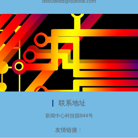
d880dedd@outlook.com
联系地址
新闻中心科技园944号
友情链接：