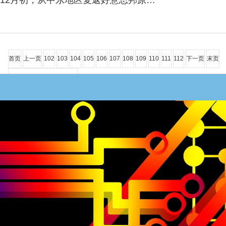
12月初，从中东地区复返好意思邦原土的CVN-72“林肯”号航母开云kaiyun官方网站，从马六甲驶入中国南海。 该舰归程需路经西太平洋，护航舰艇包括有3艘“阿利·伯克”级导弹绝交舰和1艘补给舰，有报说念以为这支航母打击群将会在西太地区阻误到来岁1月底。 有群众忖度，这支航母打击群本来打的一相愿意，即是念念在中国相近搞点动静，以此劝诫中国不要在好意思国总统接班前后的“空窗期”制造随机。 谁曾念念到，就在“林肯”号航母干预南海海域后，据外网未经证据的报说念称，中国辐射了一枚射程8000公里傍边东
首页
上一页
102
103
104
105
106
107
108
109
110
111
112
下一页
末页
共
174
页
1392
条记录