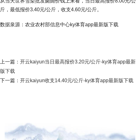
从当天世界雪梨批发阛阓价钱上来看，当日最高报价8.00元/公
斤，最低报价3.40元/公斤，收支4.60元/公斤。
数据泉源：农业农村部信息中心ky体育app最新版下载
上一篇：
开云kaiyun当日最高报价3.20元/公斤-ky体育app最新
版下载
下一篇：
开云kaiyun收支14.40元/公斤-ky体育app最新版下载