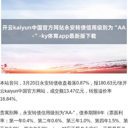
本站音问，3月20日永安转债收盘着落0.87%，报180.63元/张开
云kaiyun中国官方网站，成交额13.47亿元，转股溢价率
16.84%。
贵寓剖释，永安转债信用级别为“AA-”，债券期限6年（票面利
率：第一年0.4%、第二年0.6%、第三年1.0%、第四年1.5%、第