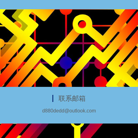
联系邮箱
d880dedd@outlook.com