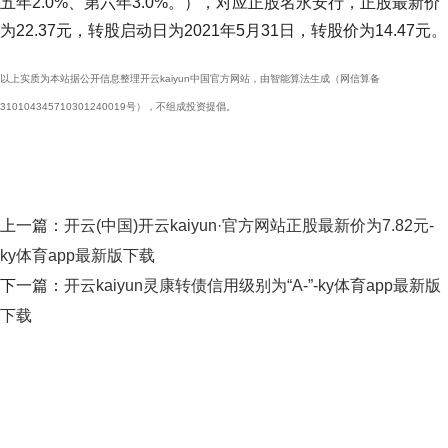
五年2.0%、第六年3.0%。），对应正股名永安行，正股最新价
为22.37元，转股启动日为2021年5月31日，转股价为14.47元。
以上实质为本站据公开信息整理开云kaiyun中国官方网站，由智能算法生成（网信算备
310104345710301240019号），不组成投资提倡。
上一篇：
开云(中国)开云kaiyun·官方网站正股最新价为7.82元-
ky体育app最新版下载
下一篇：
开云kaiyun灵康转债信用级别为“A-”-ky体育app最新版
下载