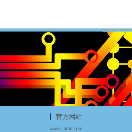
官方网站
www.jltx56.com