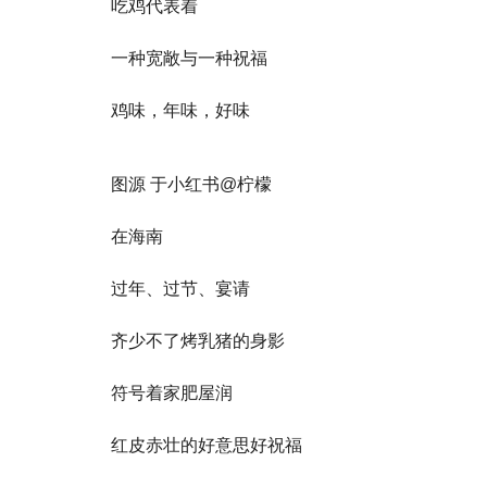
吃鸡代表着
一种宽敞与一种祝福
鸡味，年味，好味
图源 于小红书@柠檬
在海南
过年、过节、宴请
齐少不了烤乳猪的身影
符号着家肥屋润
红皮赤壮的好意思好祝福