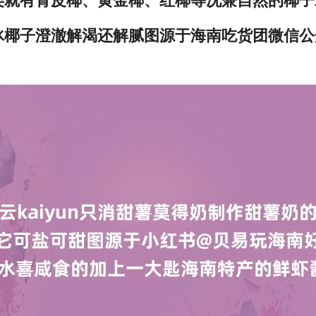
类就有青皮椰、黄金椰、红椰等况兼自然的椰子
冰椰子澄澈解渴还解腻图源于海南吃货团微信公