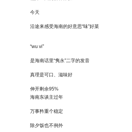
今天
沿途来感受海南的好意思“味”好菜
“wu vi”
是海南话里“隽永”二字的发音
真理是可口、滋味好
伸开剩余95%
海南东谈主过年
万事矜重个稳定
除夕饭也不例外