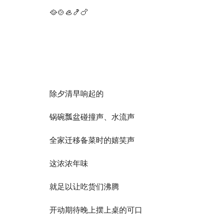
🥘🍲🦪🍤🍗
除夕清早响起的
锅碗瓢盆碰撞声、水流声
全家迁移备菜时的嬉笑声
这浓浓年味
就足以让吃货们沸腾
开动期待晚上摆上桌的可口